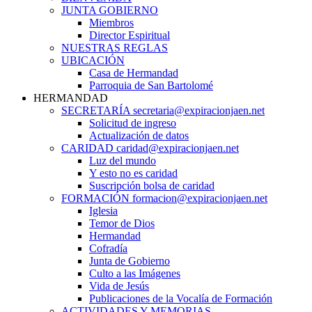
JUNTA GOBIERNO
Miembros
Director Espiritual
NUESTRAS REGLAS
UBICACIÓN
Casa de Hermandad
Parroquia de San Bartolomé
HERMANDAD
SECRETARÍA secretaria@expiracionjaen.net
Solicitud de ingreso
Actualización de datos
CARIDAD caridad@expiracionjaen.net
Luz del mundo
Y esto no es caridad
Suscripción bolsa de caridad
FORMACIÓN formacion@expiracionjaen.net
Iglesia
Temor de Dios
Hermandad
Cofradía
Junta de Gobierno
Culto a las Imágenes
Vida de Jesús
Publicaciones de la Vocalía de Formación
ACTIVIDADES Y MEMORIAS