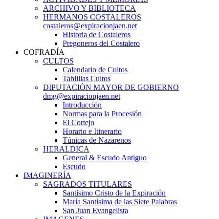
ARCHIVO Y BIBLIOTECA
HERMANOS COSTALEROS
costaleros@expiracionjaen.net
Historia de Costaleros
Pregoneros del Costalero
COFRADÍA
CULTOS
Calendario de Cultos
Tablillas Cultos
DIPUTACIÓN MAYOR DE GOBIERNO
dmg@expiracionjaen.net
Introducción
Normas para la Procesión
El Cortejo
Horario e Itinerario
Túnicas de Nazarenos
HERALDICA
General & Escudo Antiguo
Escudo
IMAGINERÍA
SAGRADOS TITULARES
Santísimo Cristo de la Expiración
María Santísima de las Siete Palabras
San Juan Evangelista