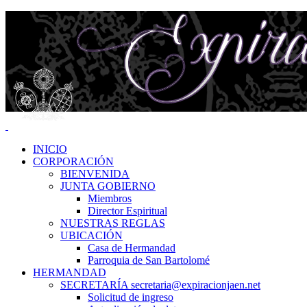
INICIO
CORPORACIÓN
BIENVENIDA
JUNTA GOBIERNO
Miembros
Director Espiritual
NUESTRAS REGLAS
UBICACIÓN
Casa de Hermandad
Parroquia de San Bartolomé
HERMANDAD
SECRETARÍA secretaria@expiracionjaen.net
Solicitud de ingreso