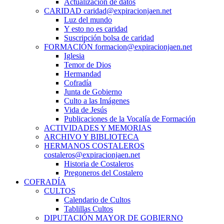
Actualización de datos
CARIDAD caridad@expiracionjaen.net
Luz del mundo
Y esto no es caridad
Suscripción bolsa de caridad
FORMACIÓN formacion@expiracionjaen.net
Iglesia
Temor de Dios
Hermandad
Cofradía
Junta de Gobierno
Culto a las Imágenes
Vida de Jesús
Publicaciones de la Vocalía de Formación
ACTIVIDADES Y MEMORIAS
ARCHIVO Y BIBLIOTECA
HERMANOS COSTALEROS
costaleros@expiracionjaen.net
Historia de Costaleros
Pregoneros del Costalero
COFRADÍA
CULTOS
Calendario de Cultos
Tablillas Cultos
DIPUTACIÓN MAYOR DE GOBIERNO