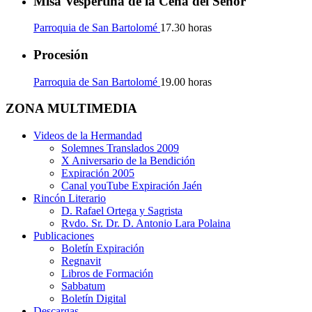
Misa Vespertina de la Cena del Señor
Parroquia de San Bartolomé
17.30 horas
Procesión
Parroquia de San Bartolomé
19.00 horas
ZONA MULTIMEDIA
Videos de la Hermandad
Solemnes Translados 2009
X Aniversario de la Bendición
Expiración 2005
Canal youTube Expiración Jaén
Rincón Literario
D. Rafael Ortega y Sagrista
Rvdo. Sr. Dr. D. Antonio Lara Polaina
Publicaciones
Boletín Expiración
Regnavit
Libros de Formación
Sabbatum
Boletín Digital
Descargas