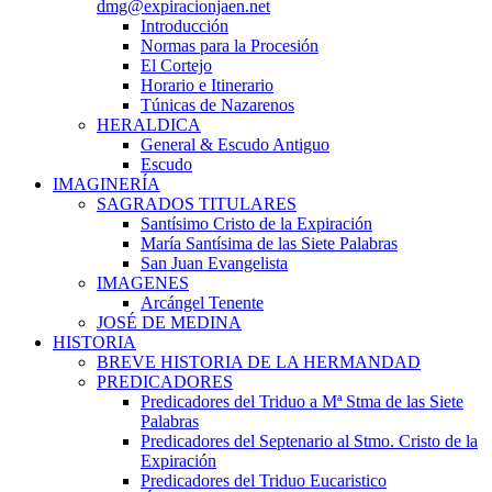
dmg@expiracionjaen.net
Introducción
Normas para la Procesión
El Cortejo
Horario e Itinerario
Túnicas de Nazarenos
HERALDICA
General & Escudo Antiguo
Escudo
IMAGINERÍA
SAGRADOS TITULARES
Santísimo Cristo de la Expiración
María Santísima de las Siete Palabras
San Juan Evangelista
IMAGENES
Arcángel Tenente
JOSÉ DE MEDINA
HISTORIA
BREVE HISTORIA DE LA HERMANDAD
PREDICADORES
Predicadores del Triduo a Mª Stma de las Siete
Palabras
Predicadores del Septenario al Stmo. Cristo de la
Expiración
Predicadores del Triduo Eucaristico