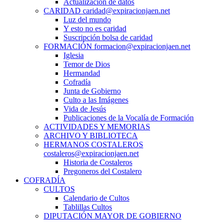
Actualización de datos
CARIDAD caridad@expiracionjaen.net
Luz del mundo
Y esto no es caridad
Suscripción bolsa de caridad
FORMACIÓN formacion@expiracionjaen.net
Iglesia
Temor de Dios
Hermandad
Cofradía
Junta de Gobierno
Culto a las Imágenes
Vida de Jesús
Publicaciones de la Vocalía de Formación
ACTIVIDADES Y MEMORIAS
ARCHIVO Y BIBLIOTECA
HERMANOS COSTALEROS
costaleros@expiracionjaen.net
Historia de Costaleros
Pregoneros del Costalero
COFRADÍA
CULTOS
Calendario de Cultos
Tablillas Cultos
DIPUTACIÓN MAYOR DE GOBIERNO