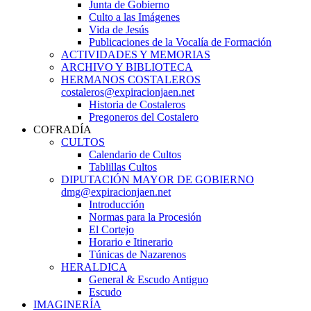
Junta de Gobierno
Culto a las Imágenes
Vida de Jesús
Publicaciones de la Vocalía de Formación
ACTIVIDADES Y MEMORIAS
ARCHIVO Y BIBLIOTECA
HERMANOS COSTALEROS
costaleros@expiracionjaen.net
Historia de Costaleros
Pregoneros del Costalero
COFRADÍA
CULTOS
Calendario de Cultos
Tablillas Cultos
DIPUTACIÓN MAYOR DE GOBIERNO
dmg@expiracionjaen.net
Introducción
Normas para la Procesión
El Cortejo
Horario e Itinerario
Túnicas de Nazarenos
HERALDICA
General & Escudo Antiguo
Escudo
IMAGINERÍA