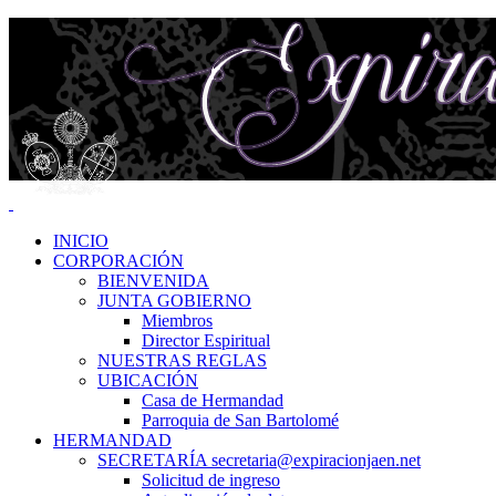
INICIO
CORPORACIÓN
BIENVENIDA
JUNTA GOBIERNO
Miembros
Director Espiritual
NUESTRAS REGLAS
UBICACIÓN
Casa de Hermandad
Parroquia de San Bartolomé
HERMANDAD
SECRETARÍA secretaria@expiracionjaen.net
Solicitud de ingreso