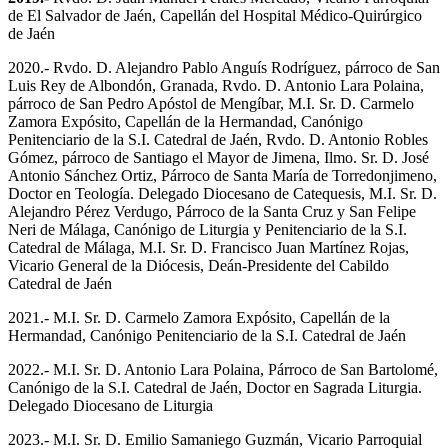
de El Salvador de Jaén, Capellán del Hospital Médico-Quirúrgico
de Jaén
2020.- Rvdo. D. Alejandro Pablo Anguís Rodríguez, párroco de San
Luis Rey de Albondón, Granada, Rvdo. D. Antonio Lara Polaina,
párroco de San Pedro Apóstol de Mengíbar, M.I. Sr. D. Carmelo
Zamora Expósito, Capellán de la Hermandad, Canónigo
Penitenciario de la S.I. Catedral de Jaén, Rvdo. D. Antonio Robles
Gómez, párroco de Santiago el Mayor de Jimena, Ilmo. Sr. D. José
Antonio Sánchez Ortiz, Párroco de Santa María de Torredonjimeno,
Doctor en Teología. Delegado Diocesano de Catequesis, M.I. Sr. D.
Alejandro Pérez Verdugo, Párroco de la Santa Cruz y San Felipe
Neri de Málaga, Canónigo de Liturgia y Penitenciario de la S.I.
Catedral de Málaga, M.I. Sr. D. Francisco Juan Martínez Rojas,
Vicario General de la Diócesis, Deán-Presidente del Cabildo
Catedral de Jaén
2021.- M.I. Sr. D. Carmelo Zamora Expósito, Capellán de la
Hermandad, Canónigo Penitenciario de la S.I. Catedral de Jaén
2022.- M.I. Sr. D. Antonio Lara Polaina, Párroco de San Bartolomé,
Canónigo de la S.I. Catedral de Jaén, Doctor en Sagrada Liturgia.
Delegado Diocesano de Liturgia
2023.- M.I. Sr. D. Emilio Samaniego Guzmán, Vicario Parroquial