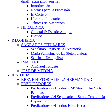
dmg@expiracionjaen.net
Introducción
Normas para la Procesión
El Cortejo
Horario e Itinerario
Túnicas de Nazarenos
HERALDICA
General & Escudo Antiguo
Escudo
IMAGINERÍA
SAGRADOS TITULARES
Santísimo Cristo de la Expiración
María Santísima de las Siete Palabras
San Juan Evangelista
IMAGENES
Arcángel Tenente
JOSÉ DE MEDINA
HISTORIA
BREVE HISTORIA DE LA HERMANDAD
PREDICADORES
Predicadores del Triduo a Mª Stma de las Siete
Palabras
Predicadores del Septenario al Stmo. Cristo de la
Expiración
Predicadores del Triduo Eucaristico