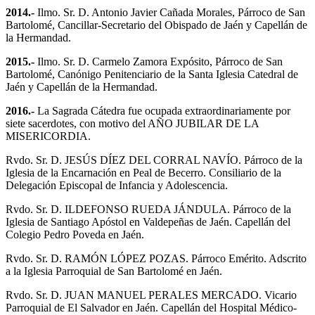
2014.-
Ilmo. Sr. D. Antonio Javier Cañada Morales, Párroco de San
Bartolomé, Cancillar-Secretario del Obispado de Jaén y Capellán de
la Hermandad.
2015.-
Ilmo. Sr. D. Carmelo Zamora Expósito, Párroco de San
Bartolomé, Canónigo Penitenciario de la Santa Iglesia Catedral de
Jaén y Capellán de la Hermandad.
2016.-
La Sagrada Cátedra fue ocupada extraordinariamente por
siete sacerdotes, con motivo del AÑO JUBILAR DE LA
MISERICORDIA.
Rvdo. Sr. D. JESÚS DÍEZ DEL CORRAL NAVÍO. Párroco de la
Iglesia de la Encarnación en Peal de Becerro. Consiliario de la
Delegación Episcopal de Infancia y Adolescencia.
Rvdo. Sr. D. ILDEFONSO RUEDA JÁNDULA. Párroco de la
Iglesia de Santiago Apóstol en Valdepeñas de Jaén. Capellán del
Colegio Pedro Poveda en Jaén.
Rvdo. Sr. D. RAMÓN LÓPEZ POZAS. Párroco Emérito. Adscrito
a la Iglesia Parroquial de San Bartolomé en Jaén.
Rvdo. Sr. D. JUAN MANUEL PERALES MERCADO. Vicario
Parroquial de El Salvador en Jaén. Capellán del Hospital Médico-