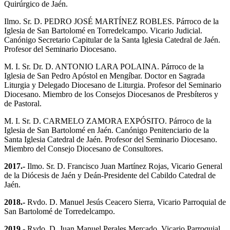
Quirúrgico de Jaén.
Ilmo. Sr. D. PEDRO JOSÉ MARTÍNEZ ROBLES. Párroco de la
Iglesia de San Bartolomé en Torredelcampo. Vicario Judicial.
Canónigo Secretario Capitular de la Santa Iglesia Catedral de Jaén.
Profesor del Seminario Diocesano.
M. I. Sr. Dr. D. ANTONIO LARA POLAINA. Párroco de la
Iglesia de San Pedro Apóstol en Mengíbar. Doctor en Sagrada
Liturgia y Delegado Diocesano de Liturgia. Profesor del Seminario
Diocesano. Miembro de los Consejos Diocesanos de Presbíteros y
de Pastoral.
M. I. Sr. D. CARMELO ZAMORA EXPÓSITO. Párroco de la
Iglesia de San Bartolomé en Jaén. Canónigo Penitenciario de la
Santa Iglesia Catedral de Jaén. Profesor del Seminario Diocesano.
Miembro del Consejo Diocesano de Consultores.
2017.-
Ilmo. Sr. D. Francisco Juan Martínez Rojas, Vicario General
de la Diócesis de Jaén y Deán-Presidente del Cabildo Catedral de
Jaén.
2018.-
Rvdo. D. Manuel Jesús Ceacero Sierra, Vicario Parroquial de
San Bartolomé de Torredelcampo.
2019.-
Rvdo. D. Juan Manuel Perales Mercado, Vicario Parroquial