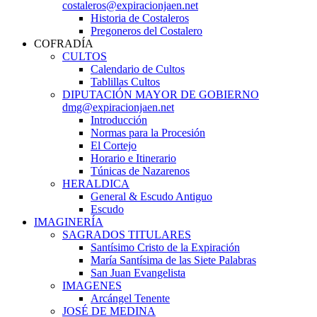
costaleros@expiracionjaen.net
Historia de Costaleros
Pregoneros del Costalero
COFRADÍA
CULTOS
Calendario de Cultos
Tablillas Cultos
DIPUTACIÓN MAYOR DE GOBIERNO
dmg@expiracionjaen.net
Introducción
Normas para la Procesión
El Cortejo
Horario e Itinerario
Túnicas de Nazarenos
HERALDICA
General & Escudo Antiguo
Escudo
IMAGINERÍA
SAGRADOS TITULARES
Santísimo Cristo de la Expiración
María Santísima de las Siete Palabras
San Juan Evangelista
IMAGENES
Arcángel Tenente
JOSÉ DE MEDINA