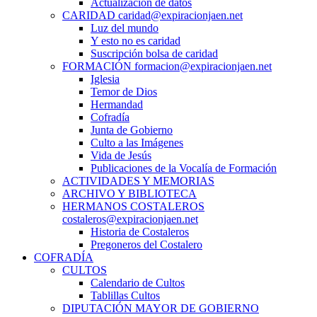
Actualización de datos
CARIDAD caridad@expiracionjaen.net
Luz del mundo
Y esto no es caridad
Suscripción bolsa de caridad
FORMACIÓN formacion@expiracionjaen.net
Iglesia
Temor de Dios
Hermandad
Cofradía
Junta de Gobierno
Culto a las Imágenes
Vida de Jesús
Publicaciones de la Vocalía de Formación
ACTIVIDADES Y MEMORIAS
ARCHIVO Y BIBLIOTECA
HERMANOS COSTALEROS
costaleros@expiracionjaen.net
Historia de Costaleros
Pregoneros del Costalero
COFRADÍA
CULTOS
Calendario de Cultos
Tablillas Cultos
DIPUTACIÓN MAYOR DE GOBIERNO