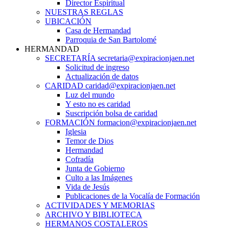
Director Espiritual
NUESTRAS REGLAS
UBICACIÓN
Casa de Hermandad
Parroquia de San Bartolomé
HERMANDAD
SECRETARÍA secretaria@expiracionjaen.net
Solicitud de ingreso
Actualización de datos
CARIDAD caridad@expiracionjaen.net
Luz del mundo
Y esto no es caridad
Suscripción bolsa de caridad
FORMACIÓN formacion@expiracionjaen.net
Iglesia
Temor de Dios
Hermandad
Cofradía
Junta de Gobierno
Culto a las Imágenes
Vida de Jesús
Publicaciones de la Vocalía de Formación
ACTIVIDADES Y MEMORIAS
ARCHIVO Y BIBLIOTECA
HERMANOS COSTALEROS