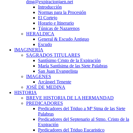
dmg@expiracionjaen.net
Introducción
Normas para la Procesión
El Cortejo
Horario e Itinerario
Túnicas de Nazarenos
HERALDICA
General & Escudo Antiguo
Escudo
IMAGINERÍA
SAGRADOS TITULARES
Santísimo Cristo de la Expiración
María Santísima de las Siete Palabras
San Juan Evangelista
IMAGENES
Arcángel Tenente
JOSÉ DE MEDINA
HISTORIA
BREVE HISTORIA DE LA HERMANDAD
PREDICADORES
Predicadores del Triduo a Mª Stma de las Siete
Palabras
Predicadores del Septenario al Stmo. Cristo de la
Expiración
Predicadores del Triduo Eucaristico