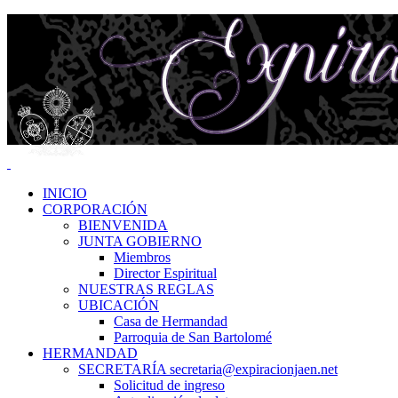
INICIO
CORPORACIÓN
BIENVENIDA
JUNTA GOBIERNO
Miembros
Director Espiritual
NUESTRAS REGLAS
UBICACIÓN
Casa de Hermandad
Parroquia de San Bartolomé
HERMANDAD
SECRETARÍA secretaria@expiracionjaen.net
Solicitud de ingreso