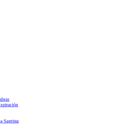
abras
Expiración
a Sagrista