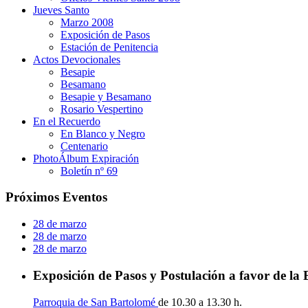
Jueves Santo
Marzo 2008
Exposición de Pasos
Estación de Penitencia
Actos Devocionales
Besapie
Besamano
Besapie y Besamano
Rosario Vespertino
En el Recuerdo
En Blanco y Negro
Centenario
PhotoÁlbum Expiración
Boletín nº 69
Próximos Eventos
28 de marzo
28 de marzo
28 de marzo
Exposición de Pasos y Postulación a favor de la
Parroquia de San Bartolomé
de 10.30 a 13.30 h.