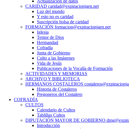
Actualización de datos
CARIDAD caridad@expiracionjaen.net
Luz del mundo
Y esto no es caridad
Suscripción bolsa de caridad
FORMACIÓN formacion@expiracionjaen.net
Iglesia
Temor de Dios
Hermandad
Cofradía
Junta de Gobierno
Culto a las Imágenes
Vida de Jesús
Publicaciones de la Vocalía de Formación
ACTIVIDADES Y MEMORIAS
ARCHIVO Y BIBLIOTECA
HERMANOS COSTALEROS costaleros@expiracionjae
Historia de Costaleros
Pregoneros del Costalero
COFRADÍA
CULTOS
Calendario de Cultos
Tablillas Cultos
DIPUTACIÓN MAYOR DE GOBIERNO dmg@expiraci
Introducción