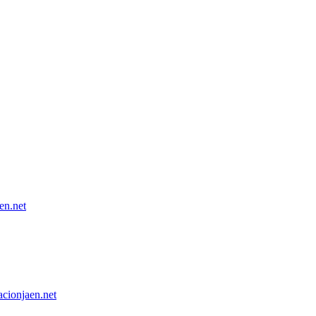
n.net
onjaen.net