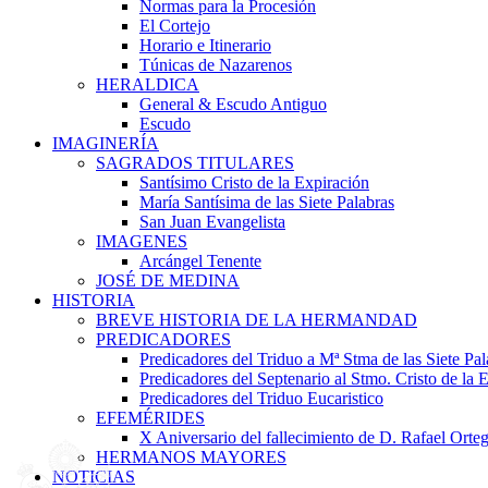
Normas para la Procesión
El Cortejo
Horario e Itinerario
Túnicas de Nazarenos
HERALDICA
General & Escudo Antiguo
Escudo
IMAGINERÍA
SAGRADOS TITULARES
Santísimo Cristo de la Expiración
María Santísima de las Siete Palabras
San Juan Evangelista
IMAGENES
Arcángel Tenente
JOSÉ DE MEDINA
HISTORIA
BREVE HISTORIA DE LA HERMANDAD
PREDICADORES
Predicadores del Triduo a Mª Stma de las Siete Pal
Predicadores del Septenario al Stmo. Cristo de la 
Predicadores del Triduo Eucaristico
EFEMÉRIDES
X Aniversario del fallecimiento de D. Rafael Orteg
HERMANOS MAYORES
NOTICIAS