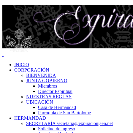
INICIO
CORPORACIÓN
BIENVENIDA
JUNTA GOBIERNO
Miembros
Director Espiritual
NUESTRAS REGLAS
UBICACIÓN
Casa de Hermandad
Parroquia de San Bartolomé
HERMANDAD
SECRETARÍA secretaria@expiracionjaen.net
Solicitud de ingreso