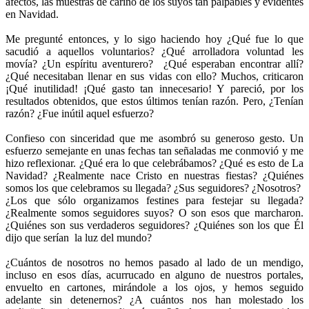
afectos, las muestras de cariño de los suyos tan palpables y evidentes
en Navidad.
Me pregunté entonces, y lo sigo haciendo hoy ¿Qué fue lo que
sacudió a aquellos voluntarios? ¿Qué arrolladora voluntad les
movía? ¿Un espíritu aventurero? ¿Qué esperaban encontrar allí?
¿Qué necesitaban llenar en sus vidas con ello? Muchos, criticaron
¡Qué inutilidad! ¡Qué gasto tan innecesario! Y pareció, por los
resultados obtenidos, que estos últimos tenían razón. Pero, ¿Tenían
razón? ¿Fue inútil aquel esfuerzo?
Confieso con sinceridad que me asombró su generoso gesto. Un
esfuerzo semejante en unas fechas tan señaladas me conmovió y me
hizo reflexionar. ¿Qué era lo que celebrábamos? ¿Qué es esto de La
Navidad? ¿Realmente nace Cristo en nuestras fiestas? ¿Quiénes
somos los que celebramos su llegada? ¿Sus seguidores? ¿Nosotros?
¿Los que sólo organizamos festines para festejar su llegada?
¿Realmente somos seguidores suyos? O son esos que marcharon.
¿Quiénes son sus verdaderos seguidores? ¿Quiénes son los que Él
dijo que serían la luz del mundo?
¿Cuántos de nosotros no hemos pasado al lado de un mendigo,
incluso en esos días, acurrucado en alguno de nuestros portales,
envuelto en cartones, mirándole a los ojos, y hemos seguido
adelante sin detenernos? ¿A cuántos nos han molestado los