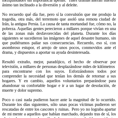
mezquindades sin importancia apenas. Tales dramas alteran nuestro
ánimo tan inclinado a la diversión y al deleite.
No recuerdo qué día fue, pero sí la convulsión que me produjo la
tragedia, otra más, del terremoto que asoló una remota ciudad de
Irán, la antigua Persia. La causa de tanta mortandad fue, cómo no, la
pobreza. Aquellas gentes perecieron a millares porque vivían en una
de las zonas más desfavorecidas del planeta. Durante los días
siguientes se sucedieron las imágenes de aquel desastre humano, sin
que pudiéramos paliar sus consecuencias. Recuerdo, eso sí, con
asombroso estupor, el arrojo de unos pocos, conmovidos ante el
drama, y dispuestos a aportar su ayuda desinteresada.
Resultó extraño, mejor, paradójico, el hecho de observar por
televisión, a millares de personas desplazándose miles de kilómetros
para encontrarse con los suyos. Esforzándonos todos por
comprender la necesidad que tenían los demás de retornar a sus
hogares. Y en cambio, aquellos voluntarios preparándose para
abandonar su confortable hogar e ir a un lugar de desolación, de
muerte y dolor supremo.
Poco o casi nada pudieron hacer ante la magnitud de lo ocurrido.
Durante los días siguientes, sólo unas pocas víctimas pudieron ser
rescatadas de entre los cascotes y ruinas. Pero yo no lograba apartar
de mi mente a aquellos que habían marchado, dejando tras de sí, los