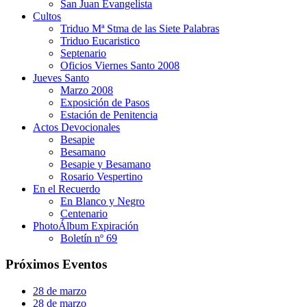
San Juan Evangelista
Cultos
Triduo Mª Stma de las Siete Palabras
Triduo Eucaristico
Septenario
Oficios Viernes Santo 2008
Jueves Santo
Marzo 2008
Exposición de Pasos
Estación de Penitencia
Actos Devocionales
Besapie
Besamano
Besapie y Besamano
Rosario Vespertino
En el Recuerdo
En Blanco y Negro
Centenario
PhotoÁlbum Expiración
Boletín nº 69
Próximos Eventos
28 de marzo
28 de marzo