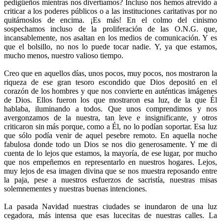
pedigüeños mientras nos divertíamos? Incluso nos hemos atrevido a
criticar a los poderes públicos o a las instituciones caritativas por no
quitárnoslos de encima. ¡Es más! En el colmo del cinismo
sospechamos incluso de la proliferación de las O.N.G. que,
incansablemente, nos asaltan en los medios de comunicación. Y es
que el bolsillo, no nos lo puede tocar nadie. Y, ya que estamos,
mucho menos, nuestro valioso tiempo.
Creo que en aquellos días, unos pocos, muy pocos, nos mostraron la
riqueza de ese gran tesoro escondido que Dios depositó en el
corazón de los hombres y que nos convierte en auténticas imágenes
de Dios. Ellos fueron los que mostraron esa luz, de la que Él
hablaba, iluminando a todos. Que unos comprendimos y nos
avergonzamos de la nuestra, tan leve e insignificante, y otros
criticaron sin más porque, como a Él, no lo podían soportar. Esa luz
que sólo podía venir de aquel pesebre remoto. En aquella noche
fabulosa donde todo un Dios se nos dio generosamente. Y me di
cuenta de lo lejos que estamos, la mayoría, de ese lugar, por mucho
que nos empeñemos en representarlo en nuestros hogares. Lejos,
muy lejos de esa imagen divina que se nos muestra reposando entre
la paja, pese a nuestros esfuerzos de sacristía, nuestras misas
solemnementes y nuestras buenas intenciones.
La pasada Navidad nuestras ciudades se inundaron de una luz
cegadora, más intensa que esas lucecitas de nuestras calles. La