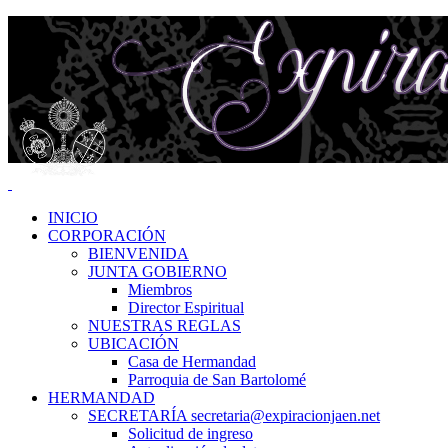
INICIO
CORPORACIÓN
BIENVENIDA
JUNTA GOBIERNO
Miembros
Director Espiritual
NUESTRAS REGLAS
UBICACIÓN
Casa de Hermandad
Parroquia de San Bartolomé
HERMANDAD
SECRETARÍA secretaria@expiracionjaen.net
Solicitud de ingreso