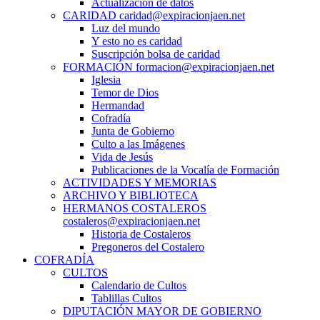
Actualización de datos
CARIDAD caridad@expiracionjaen.net
Luz del mundo
Y esto no es caridad
Suscripción bolsa de caridad
FORMACIÓN formacion@expiracionjaen.net
Iglesia
Temor de Dios
Hermandad
Cofradía
Junta de Gobierno
Culto a las Imágenes
Vida de Jesús
Publicaciones de la Vocalía de Formación
ACTIVIDADES Y MEMORIAS
ARCHIVO Y BIBLIOTECA
HERMANOS COSTALEROS
costaleros@expiracionjaen.net
Historia de Costaleros
Pregoneros del Costalero
COFRADÍA
CULTOS
Calendario de Cultos
Tablillas Cultos
DIPUTACIÓN MAYOR DE GOBIERNO