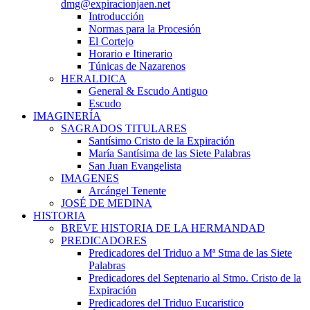
dmg@expiracionjaen.net
Introducción
Normas para la Procesión
El Cortejo
Horario e Itinerario
Túnicas de Nazarenos
HERALDICA
General & Escudo Antiguo
Escudo
IMAGINERÍA
SAGRADOS TITULARES
Santísimo Cristo de la Expiración
María Santísima de las Siete Palabras
San Juan Evangelista
IMAGENES
Arcángel Tenente
JOSÉ DE MEDINA
HISTORIA
BREVE HISTORIA DE LA HERMANDAD
PREDICADORES
Predicadores del Triduo a Mª Stma de las Siete
Palabras
Predicadores del Septenario al Stmo. Cristo de la
Expiración
Predicadores del Triduo Eucaristico